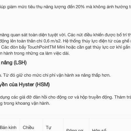
giúp giảm mức tiêu thụ năng lượng đến 20% mà không ảnh hưởng t
năng quan sát toàn diện tuyệt vời. Các nút điều khiển được bố trí t
 động lên toàn thân chỉ 0,6 m/s2. Hệ thống thủy lực điện tử của ghế 
 Các đòn bẩy TouchPointTM Mini hoặc cần gạt thủy lực cơ khí gắn 
 hành trong những ca làm việc dài.
e nâng (LSH)
ệu. Từ đó giữ cho mức chi phí vận hành xe nâng thấp hơn.
uyền của Hyster (HSM)
dụng các giá đỡ đàn hồi cho động cơ và hộp truyền động. Thảm trả
ng trong khoang vận hành.
Bán kính
Chiều
Tự
Động cơ
Hộp số