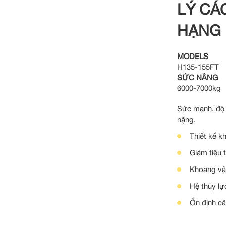
LÝ CÁ
HẠNG
MODELS
H135-155FT
SỨC NÂNG
6000-7000kg
Sức mạnh, độ t
nặng.
Thiết kế 
Giảm tiêu 
Khoang vậ
Hệ thủy lự
Ổn định câ