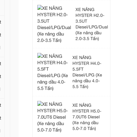
XE NÂNG
HYSTER H2.0-
3.5UT
t
Diesel/LPG/Dual
(Xe nâng dầu
t
2.0-3.5 Tấn)
l
XE NÂNG
t
HYSTER H4.0-
5.5FT
Diesel/LPG (Xe
t
nâng dầu 4.0-
5.5 Tấn)
l
t
XE NÂNG
HYSTER H5.0-
7.0UT6 Diesel
t
(Xe nâng dầu
5.0-7.0 Tấn)
l