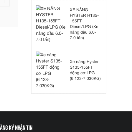
XE NÂNG
HYSTER H135-
155FT
Diesel/LPG (Xe
nâng dầu 6.0-
7.0 tấn)
Xe nâng Hyster
S135-155FT
động cơ LPG
(6.123-7.030KG)
ăng ký nhận tin