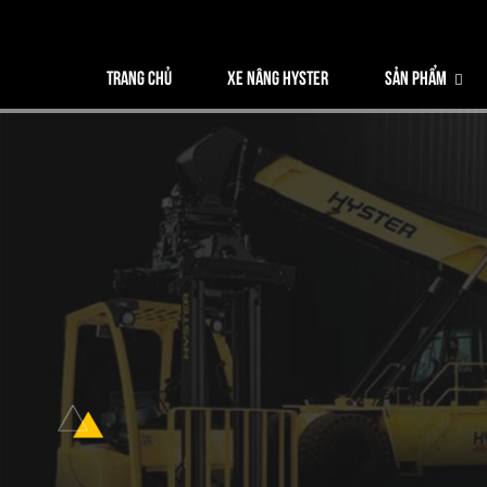
Trang chủ
TRANG CHỦ
XE NÂNG HYSTER
SẢN PHẨM
Xe nâng Hyster
Sản phẩm
Phụ tùng
Dịch vụ xe nâng
Xe nâng cho thuê
Lĩnh vực ứng dụng
Tin tức
Liên hệ