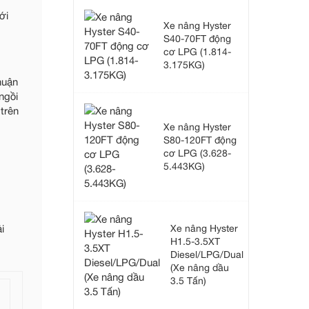
ới
Xe nâng Hyster
S40-70FT động
cơ LPG (1.814-
3.175KG)
huận
ngồi
trên
Xe nâng Hyster
S80-120FT động
cơ LPG (3.628-
5.443KG)
i
Xe nâng Hyster
H1.5-3.5XT
Diesel/LPG/Dual
(Xe nâng dầu
3.5 Tấn)