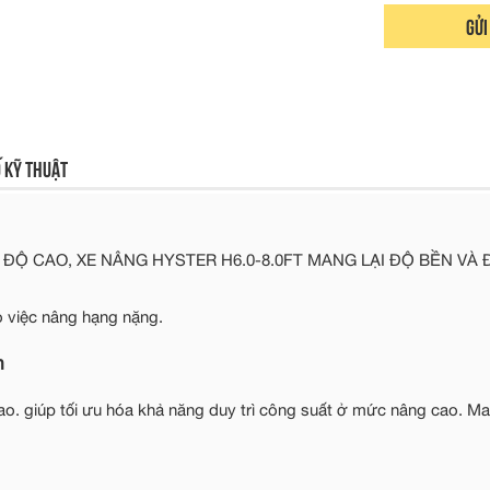
Gửi
 kỹ thuật
Ộ CAO, XE NÂNG HYSTER H6.0-8.0FT MANG LẠI ĐỘ BỀN VÀ 
o việc nâng hạng nặng.
n
ao. giúp tối ưu hóa khả năng duy trì công suất ở mức nâng cao. M