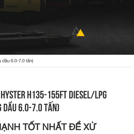
ầu 6.0-7.0 tấn)
 HYSTER H135-155FT DIESEL/LPG
 DẦU 6.0-7.0 TẤN)
ẠNH TỐT NHẤT ĐỂ XỬ