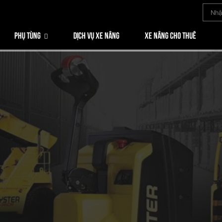
PHỤ TÙNG
DỊCH VỤ XE NÂNG
XE NÂNG CHO THUÊ