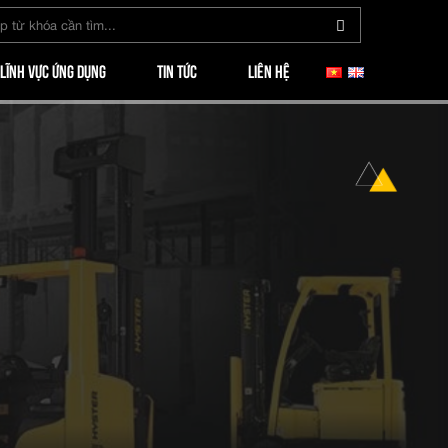
LĨNH VỰC ỨNG DỤNG
TIN TỨC
LIÊN HỆ