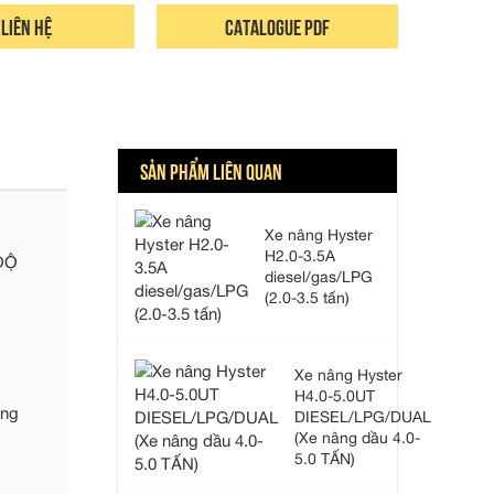
 liên hệ
Catalogue pdf
SẢN PHẨM LIÊN QUAN
Xe nâng Hyster
H2.0-3.5A
ĐỘ
diesel/gas/LPG
(2.0-3.5 tấn)
Xe nâng Hyster
H4.0-5.0UT
ang
DIESEL/LPG/DUAL
(Xe nâng dầu 4.0-
5.0 TẤN)