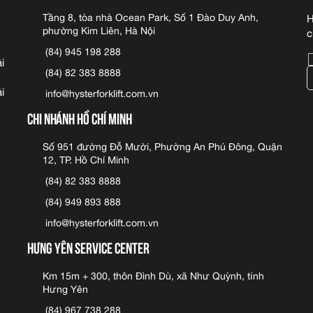
Tầng 8, tòa nhà Ocean Park, Số 1 Đào Duy Anh,
H
phường Kim Liên, Hà Nội
c
(84) 945 198 288
i
(84) 82 383 8888
i
info@hysterforklift.com.vn
Chi nhánh Hồ Chí Minh
Số 951 đường Đỗ Mười, Phường An Phú Đông, Quận
12, TP. Hồ Chí Minh
(84) 82 383 8888
(84) 949 893 888
info@hysterforklift.com.vn
Hưng Yên Service Center
Km 15m + 300, thôn Đình Dù, xã Như Quỳnh, tỉnh
Hưng Yên
(84) 967 738 288