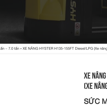
tấn ~ 7.0 tấn
» XE NÂNG HYSTER H135-155FT Diesel/LPG (Xe nâng d
XE NÂNG
(XE NÂNG
SỨC M