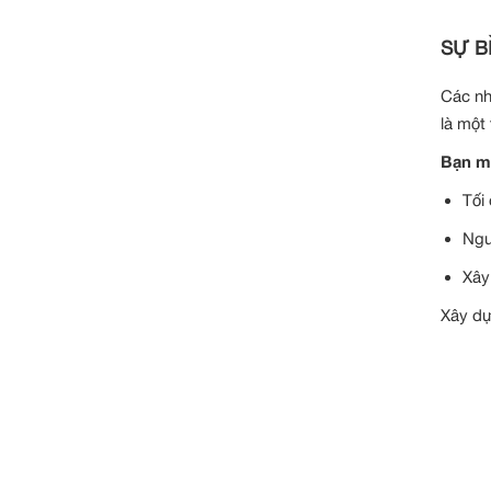
SỰ B
Các nh
là một
Bạn mu
Tối
Ngu
Xây
Xây dự