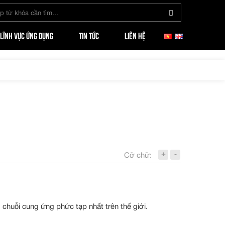
LĨNH VỰC ỨNG DỤNG
TIN TỨC
LIÊN HỆ
+
-
Cỡ chữ:
chuỗi cung ứng phức tạp nhất trên thế giới.