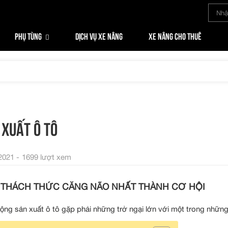
PHỤ TÙNG
DỊCH VỤ XE NÂNG
XE NÂNG CHO THUÊ
 XUẤT Ô TÔ
2021 -
1699 lượt xem
 THÁCH THỨC CĂNG NÃO NHẤT THÀNH CƠ HỘI
ộng sản xuất ô tô gặp phải những trở ngại lớn với một trong những 