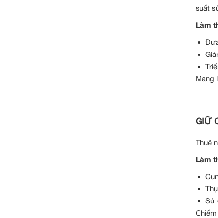
suất s
Làm th
Đưa
Giả
Tri
Mang l
GIỮ 
Thuê n
Làm th
Cun
Thự
Sử 
Chiếm 