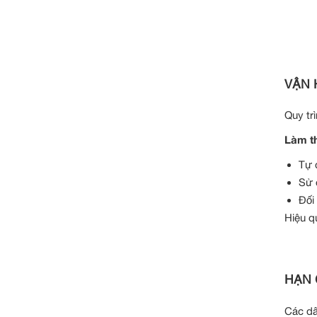
VẬN 
Quy tr
Làm th
Tự 
Sử 
Đối
Hiệu q
HẠN 
Các dâ