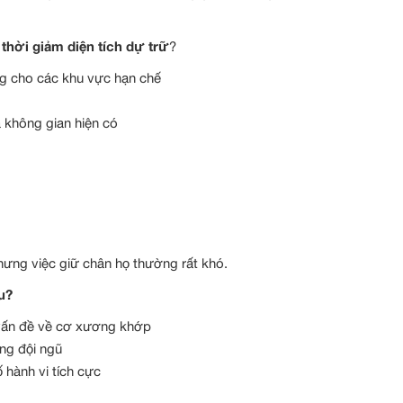
thời giảm diện tích dự trữ
?
g cho các khu vực hạn chế
a không gian hiện có
ưng việc giữ chân họ thường rất khó.
u?
c vấn đề về cơ xương khớp
ong đội ngũ
 hành vi tích cực