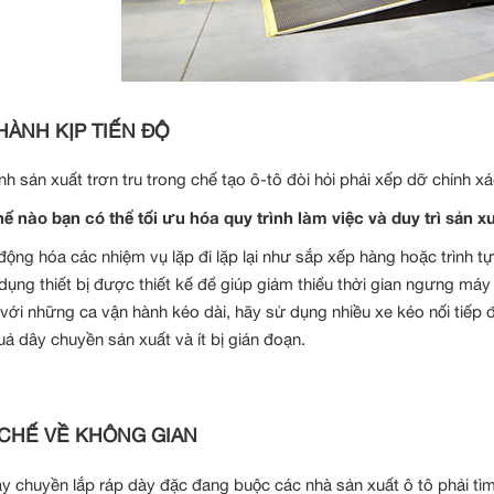
HÀNH KỊP TIẾN ĐỘ
ình sản xuất trơn tru trong chế tạo ô-tô đòi hỏi phải xếp dỡ chính x
ế nào bạn có thể tối ưu hóa quy trình làm việc và duy trì sản x
động hóa các nhiệm vụ lặp đi lặp lại như sắp xếp hàng hoặc trình
dụng thiết bị được thiết kế để giúp giảm thiểu thời gian ngưng m
 với những ca vận hành kéo dài, hãy sử dụng nhiều xe kéo nối tiếp 
uả dây chuyền sản xuất và ít bị gián đoạn.
CHẾ VỀ KHÔNG GIAN
y chuyền lắp ráp dày đặc đang buộc các nhà sản xuất ô tô phải tìm 