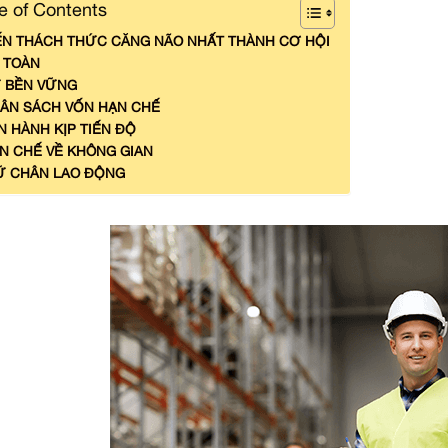
e of Contents
ẾN THÁCH THỨC CĂNG NÃO NHẤT THÀNH CƠ HỘI
 TOÀN
 BỀN VỮNG
ÂN SÁCH VỐN HẠN CHẾ
N HÀNH KỊP TIẾN ĐỘ
N CHẾ VỀ KHÔNG GIAN
Ữ CHÂN LAO ĐỘNG