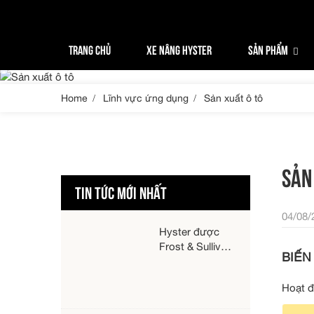
Trang chủ
TRANG CHỦ
XE NÂNG HYSTER
SẢN PHẨM
Xe nâng Hyster
Sản phẩm
Home
Lĩnh vực ứng dụng
Sản xuất ô tô
Phụ tùng
Dịch vụ xe nâng
SẢN
TIN TỨC MỚI NHẤT
Xe nâng cho thuê
04/08/
Hyster được
Lĩnh vực ứng dụng
Frost & Sullivan
BIẾN
vinh danh là
Tin tức
Công ty Thiết bị
Hoạt đ
Xử lý Vật liệu
của năm 2026
Liên hệ