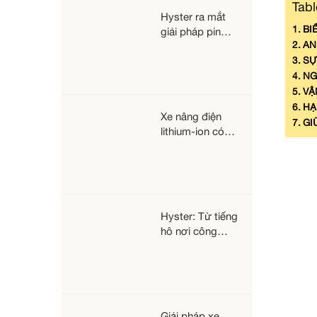
Tabl
tại Bắc Mỹ
Hyster ra mắt
BI
giải pháp pin
AN
Lithium-ion và
SỰ
bộ sạc bình điện
chính hãng cho
NG
xe nâng điện
VẬ
HẠ
Xe nâng điện
GI
lithium-ion có
dùng được
ngoài trời và
môi trường
khắc nghiệt
không?
Hyster: Từ tiếng
hô nơi công
trường xẻ gỗ
đến một trong
những biểu
tượng công
nghiệp xe nâng
Giải pháp xe