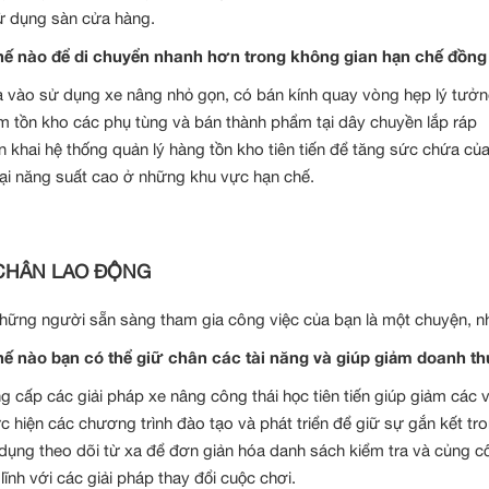
ử dụng sàn cửa hàng.
ế nào để di chuyển nhanh hơn trong không gian hạn chế đồng 
 vào sử dụng xe nâng nhỏ gọn, có bán kính quay vòng hẹp lý tưởn
m tồn kho các phụ tùng và bán thành phẩm tại dây chuyền lắp ráp
ển khai hệ thống quản lý hàng tồn kho tiên tiến để tăng sức chứa củ
ại năng suất cao ở những khu vực hạn chế.
CHÂN LAO ĐỘNG
hững người sẵn sàng tham gia công việc của bạn là một chuyện, nh
ế nào bạn có thể giữ chân các tài năng và giúp giảm doanh th
g cấp các giải pháp xe nâng công thái học tiên tiến giúp giảm cá
c hiện các chương trình đào tạo và phát triển để giữ sự gắn kết tr
dụng theo dõi từ xa để đơn giản hóa danh sách kiểm tra và củng cố
lĩnh với các giải pháp thay đổi cuộc chơi.