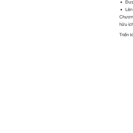
Đưa
Lên
Chương
hữu ích
Triển 